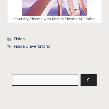
University Physics with Modern Physics 14 Edición…
Categorías
Fisica
Etiquetas
Física Universitaria
Buscar