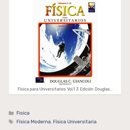
Física para Universitarios Vol.1 3 Edición Douglas…
Categorías
Fisica
Etiquetas
Física Moderna
,
Física Universitaria