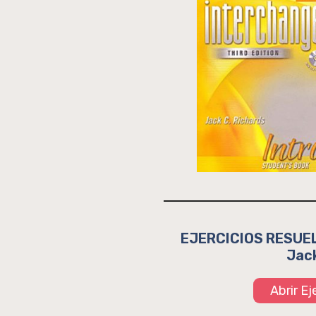
EJERCICIOS RESUELT
Jack
Abrir E