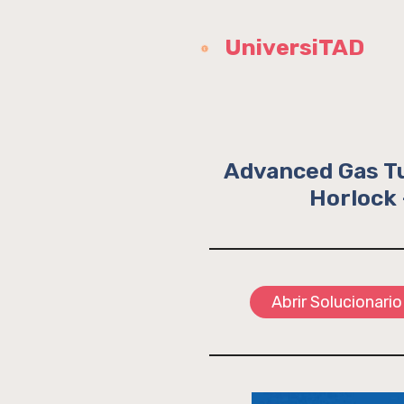
Saltar
al
UniversiTAD
contenido
Advanced Gas Tur
Horlock 
Abrir Solucionario