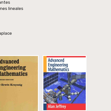
antes
nes lineales
aplace