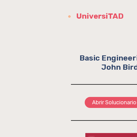
Saltar
al
UniversiTAD
contenido
Basic Engineer
John Bird
Abrir Solucionario