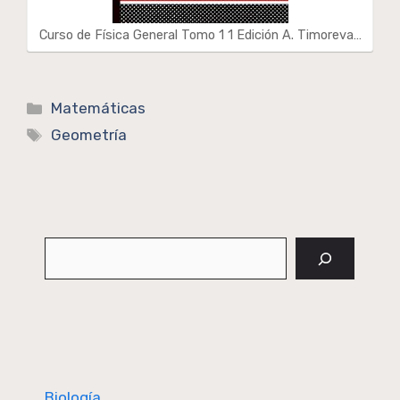
Curso de Física General Tomo 1 1 Edición A. Timoreva…
Categorías
Matemáticas
Etiquetas
Geometría
Buscar
Biología