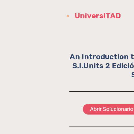
Saltar
al
UniversiTAD
contenido
An Introduction t
S.I.Units 2 Edic
Abrir Solucionario