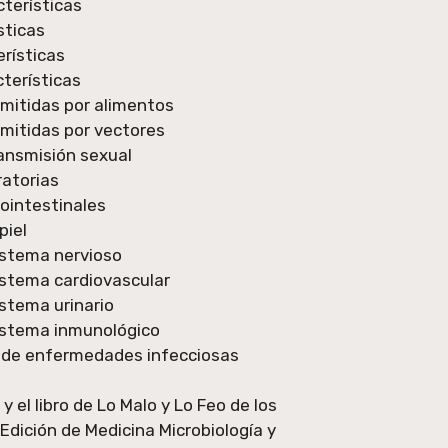
cterísticas
sticas
rísticas
cterísticas
mitidas por alimentos
itidas por vectores
ansmisión sexual
atorias
ointestinales
piel
istema nervioso
stema cardiovascular
stema urinario
istema inmunológico
l de enfermedades infecciosas
y el libro de Lo Malo y Lo Feo de los
 Edición de Medicina Microbiología y