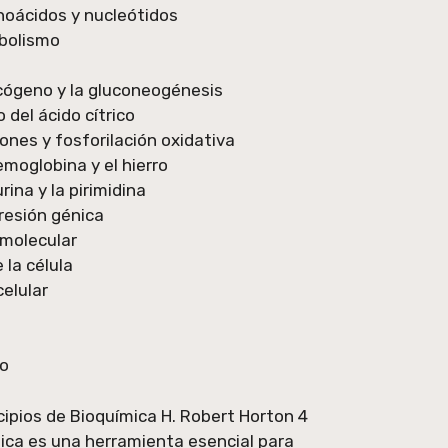
oácidos y nucleótidos
bolismo
cógeno y la gluconeogénesis
 del ácido cítrico
ones y fosforilación oxidativa
moglobina y el hierro
ina y la pirimidina
resión génica
 molecular
 la célula
celular
lo
ncipios de Bioquímica H. Robert Horton 4
ica es una herramienta esencial para