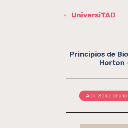
Saltar
al
UniversiTAD
contenido
Principios de Bi
Horton –
Abrir Solucionario